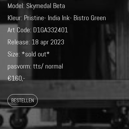
Model: Skymedal Beta
Kleur: Pristine- India Ink- Bistro Green
Art Code: D1GA332401
Release: 18 apr 2023
Size: *sold out*
pasvorm: tts/ normal
€160,-
BESTELLEN