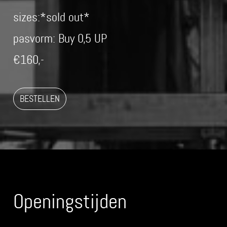
sizes:*sold out*
pasvorm: Buy 0,5 UP
€160,-
BESTELLEN
Openingstijden