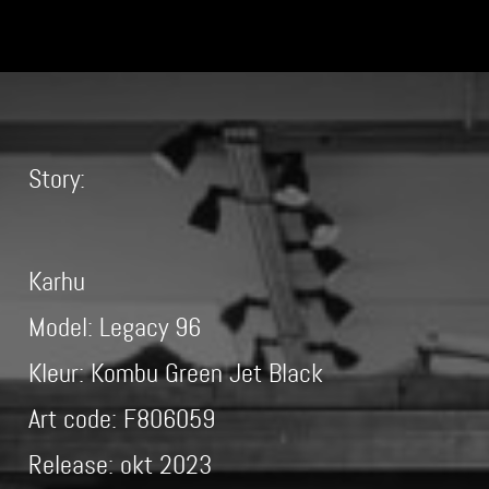
Story:
Karhu
Model: Legacy 96
Kleur: Kombu Green Jet Black
Art code: F806059
Release: okt 2023