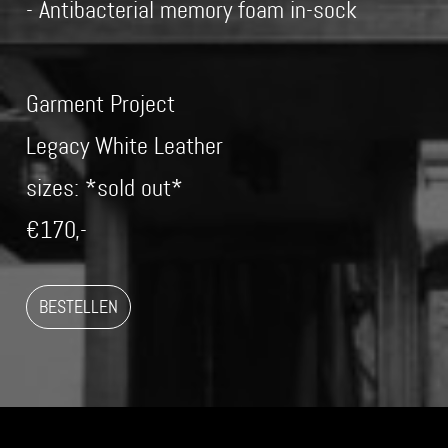
- Antibacterial memory foam in-sock
Garment Project
Legacy White Leather
sizes: *sold out*
€170,-
BESTELLEN