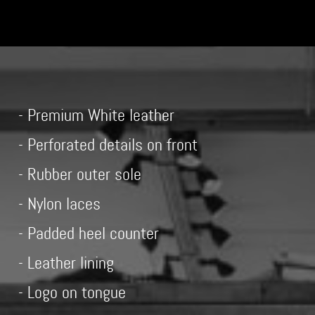
- Premium White leather
- Perforated details on front
- Rubber outer sole
- Nylon laces
- Padded heel counter
- Leather lining
- Logo on tongue